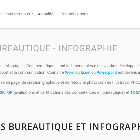
ui sommes-nous ?
Actualités
Contactez-nous
REAUTIQUE - INFOGRAPHIE
et infographie. Ces thématiques sont indispensables à qui voudrait développe
upport et la communication. Connaître
Word
ou
Excel
ou
Powerpoint
est devenu i
ise en page, de création graphique et de retouche photo comme Illustrator, Phot
ESKTOP
(Evaluations et certifications des compétences en bureautique) et
TOSA
NS BUREAUTIQUE ET INFOGRAP