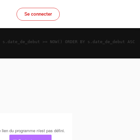
Se connecter
D s.date_de_debut >= NOW() ORDER BY s.date_de_debut ASC
 lien du programme n'est pas défini.