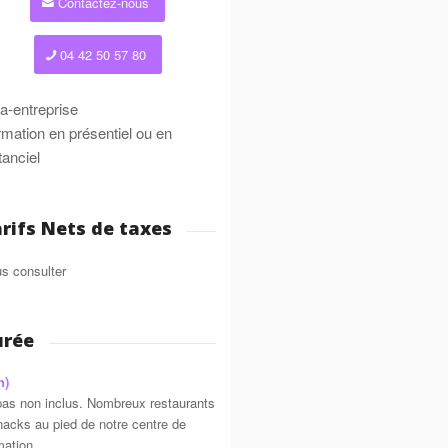
Contactez-nous
04 42 50 57 80
ra-entreprise
mation en présentiel ou en
tanciel
rifs Nets de taxes
s consulter
urée
h)
as non inclus. Nombreux restaurants
nacks au pied de notre centre de
mation.