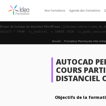
Nos formations
Agenda des formations
Q
Erreur de la base de données WordPress :
[Unknown column 's.date_de_deb
SELECT * FROM `cc_podsrel` c INNER JOIN `cc_pods_sessio
Accueil
>
Formations Planning des Inter-entre
AUTOCAD PE
COURS PARTI
DISTANCIEL 
Objectifs de la format