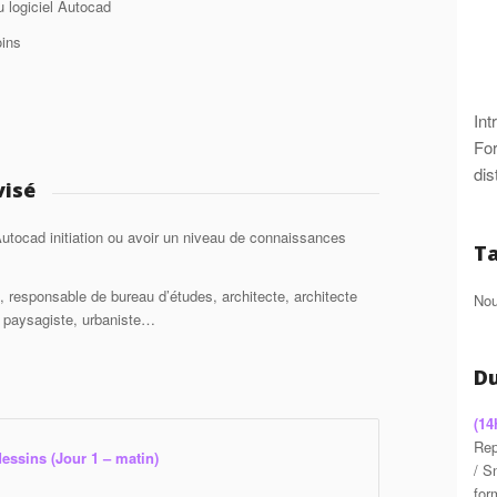
u logiciel Autocad
oins
Int
For
dis
visé
Autocad initiation ou avoir un niveau de connaissances
Ta
, responsable de bureau d’études, architecte, architecte
Nou
n, paysagiste, urbaniste…
D
(14
Rep
essins (Jour 1 – matin)
/ S
for