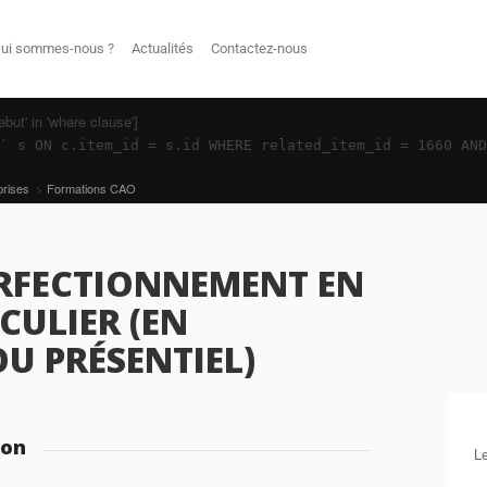
ui sommes-nous ?
Actualités
Contactez-nous
ut' in 'where clause']
n` s ON c.item_id = s.id WHERE related_item_id = 1660 AN
prises
>
Formations CAO
RFECTIONNEMENT EN
CULIER (EN
OU PRÉSENTIEL)
ion
Le