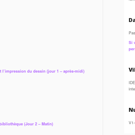
D
Pas
Si 
per
Vi
t l’impression du dessin (jour 1 – après-midi)
IDE
inte
N
V1-
bibliothèque (Jour 2 – Matin)