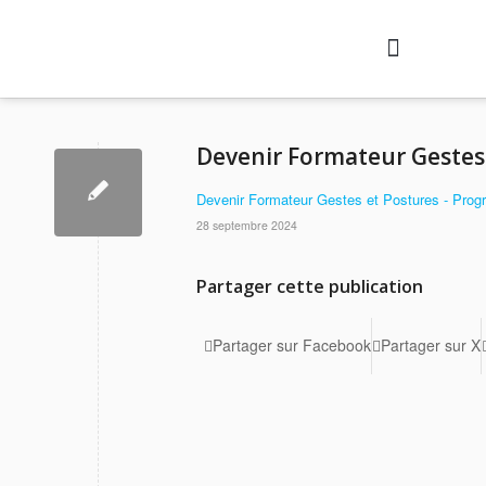
Nos formations
Agenda des formations
Qui sommes-nous ?
Contactez-nous
Se connecter
Devenir Formateur Gestes
Devenir Formateur Gestes et Postures - Pro
28 septembre 2024
Partager cette publication
Partager sur Facebook
Partager sur X