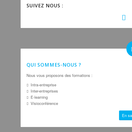
SUIVEZ NOUS :
QUI SOMMES-NOUS ?
Nous vous proposons des formations :
Intra-entreprise
Inter-entreprises
E-learning
Visioconférence
En sa