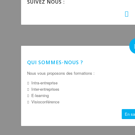
SUIVEZ NOUS :
QUI SOMMES-NOUS ?
Nous vous proposons des formations :
Intra-entreprise
Inter-entreprises
E-learning
Visioconférence
En sa