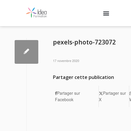
Nos formations
Agenda des formations
Qui sommes-nous ?
Contactez-nous
Se connecter
pexels-photo-723072
17 novembre 2020
Partager cette publication
Partager sur
Partager sur
Facebook
X