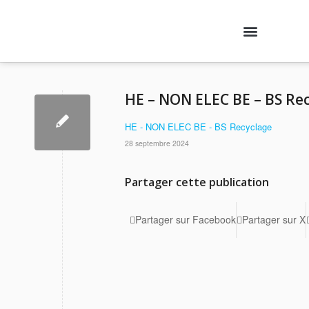
Nos formations
Agenda des formations
Qui sommes-nous ?
Contactez-nous
Se connecter
HE – NON ELEC BE – BS Re
HE - NON ELEC BE - BS Recyclage
28 septembre 2024
Partager cette publication
Partager sur Facebook
Partager sur X