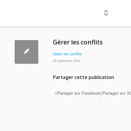
Nos formations
Agenda des formations
Qui sommes-nous ?
Contactez-nous
Se connecter
Gérer les conflits
Gérer les conflits
28 septembre 2024
Partager cette publication
Partager sur Facebook
Partager sur X