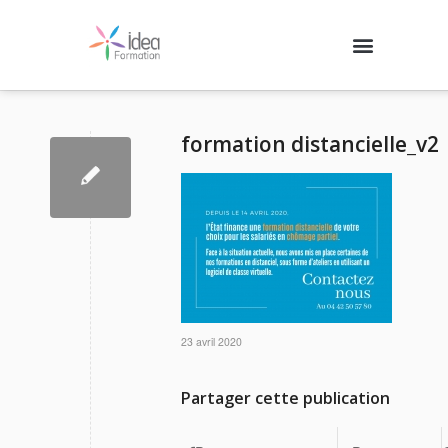
Nos formations
Agenda des formations
Qui sommes-nous ?
Contactez-nous
Se connecter
formation distancielle_v2
23 avril 2020
Partager cette publication