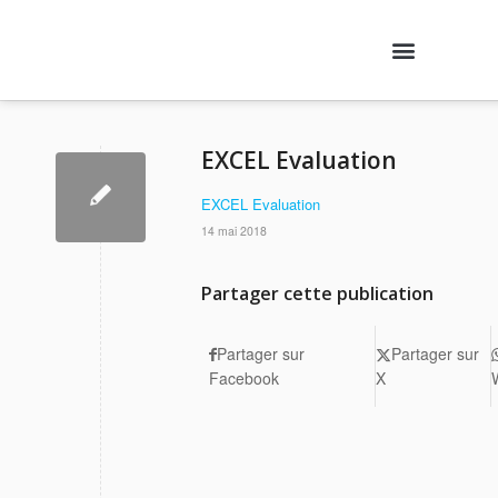
Nos formations
Agenda des formations
Qui sommes-nous ?
Contactez-nous
Se connecter
EXCEL Evaluation
EXCEL Evaluation
14 mai 2018
Partager cette publication
Partager sur
Partager sur
Facebook
X