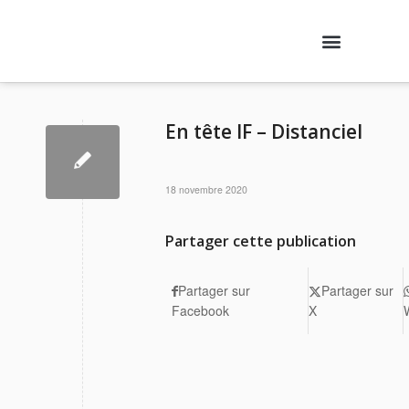
Nos formations
Agenda des formations
Qui sommes-nous ?
Contactez-nous
Se connecter
En tête IF – Distanciel
18 novembre 2020
Partager cette publication
Partager sur
Partager sur
Facebook
X