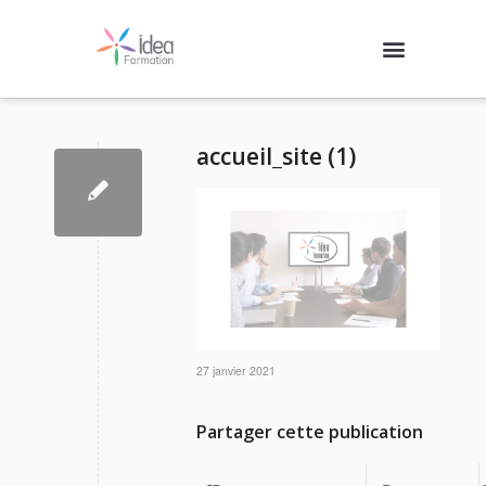
Nos formations
Agenda des formations
Qui sommes-nous ?
Contactez-nous
Se connecter
accueil_site (1)
27 janvier 2021
Partager cette publication