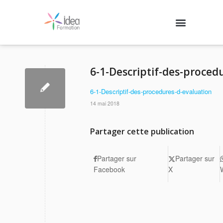
Nos formations
Agenda des formations
Qui sommes-nous ?
Contactez-nous
Se connecter
6-1-Descriptif-des-proced
6-1-Descriptif-des-procedures-d-evaluation
14 mai 2018
Partager cette publication
Partager sur
Partager sur
Facebook
X