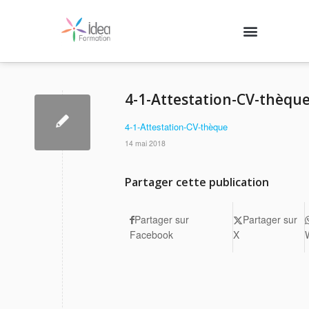
Nos formations
Agenda des formations
Qui sommes-nous ?
Contactez-nous
Se connecter
4-1-Attestation-CV-thèqu
4-1-Attestation-CV-thèque
14 mai 2018
Partager cette publication
Partager sur
Partager sur
Facebook
X