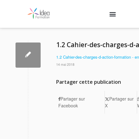
Nos formations
Agenda des formations
Qui sommes-nous ?
Contactez-nous
Se connecter
1.2 Cahier-des-charges-d-
1.2 Cahier-des-charges-d-action-formation - en
14 mai 2018
Partager cette publication
Partager sur
Partager sur
Facebook
X