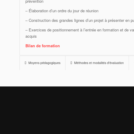
prévention
– Élaboration d’un ordre du jour de réunion
– Construction des grandes lignes d’un projet à présenter en pu
– Exercices de positionnement à l’entrée en formation et de va
acquis
Bilan de formation
Moyens pédagogiques
Méthodes et modalités d'évaluation